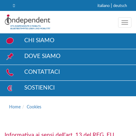
|
italiano
deutsch
Toggl
CHI SIAMO
DOVE SIAMO
CONTATTACI
SOSTIENICI
Home
Cookies
Informativa ai sensi dell’art. 13 del REG. EU