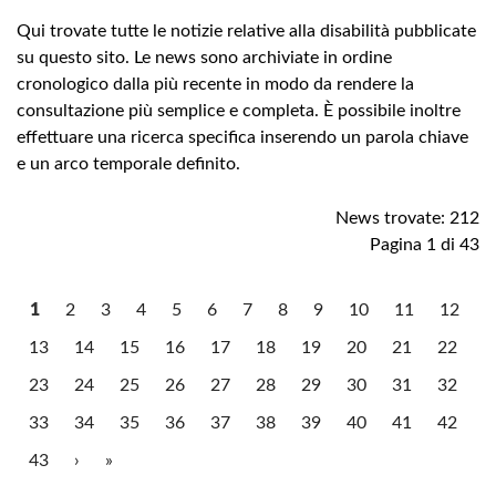
Qui trovate tutte le notizie relative alla disabilità pubblicate
su questo sito. Le news sono archiviate in ordine
cronologico dalla più recente in modo da rendere la
consultazione più semplice e completa. È possibile inoltre
effettuare una ricerca specifica inserendo un parola chiave
e un arco temporale definito.
News trovate: 212
Pagina 1 di 43
1
2
3
4
5
6
7
8
9
10
11
12
13
14
15
16
17
18
19
20
21
22
23
24
25
26
27
28
29
30
31
32
33
34
35
36
37
38
39
40
41
42
43
›
»