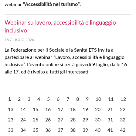
webinar
“Accessibilità nel turismo”
.
Webinar su lavoro, accessibilità e linguaggio
inclusivo
18 GIUGNO 2026
La Federazione per il Sociale e la Sanità ETS invita a
partecipare al webinar “Lavoro, accessibilità e linguaggio
inclusivo”. L'evento online si terrà giovedì 9 luglio, dalle 16
alle 17, ed è rivolto a tutti gli interessati.
1
2
3
4
5
6
7
8
9
10
11
12
13
14
15
16
17
18
19
20
21
22
23
24
25
26
27
28
29
30
31
32
33
34
35
36
37
38
39
40
41
42