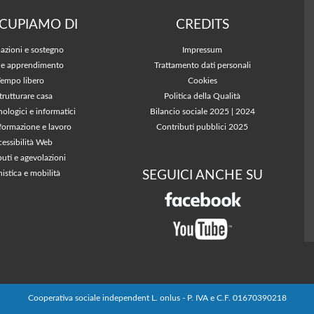
CCUPIAMO DI
CREDITS
azioni e sostegno
Impressum
 e apprendimento
Trattamento dati personali
Tempo libero
Cookies
trutturare casa
Politica della Qualità
nologici e informatici
Bilancio sociale 2025
|
2024
 formazione e lavoro
Contributi pubblici 2025
essibilità Web
buti e agevolazioni
SEGUICI ANCHE SU
istica e mobilità
Cooperativa sociale independent L. onlus - P. IVA e C.F. 01670390218