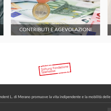
CONTRIBUTI E AGEVOLAZIONI
ndent L. di Merano promuove la vita indipendente e la mobilità delle 