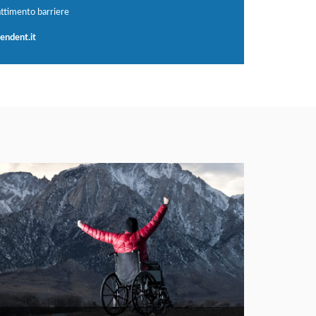
ttimento barriere
endent.it