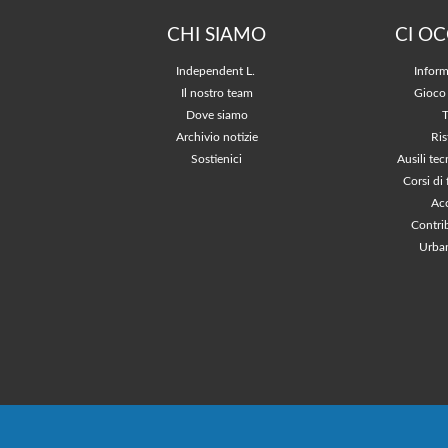
CHI SIAMO
CI O
Independent L.
Inform
Il nostro team
Gioco
Dove siamo
Archivio notizie
Ris
Sostienici
Ausili tec
Corsi di
Acc
Contri
Urban