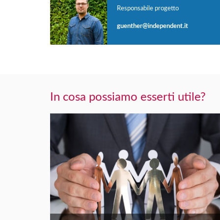
Responsabile progetto
guenther@independent.it
In cosa possiamo esserti utile?