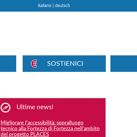
|
italiano
deutsch
SOSTIENICI
Ultime news!
Migliorare l'accessibilità: sopralluogo
tecnico alla Fortezza di Fortezza nell’ambito
del progetto PLACES