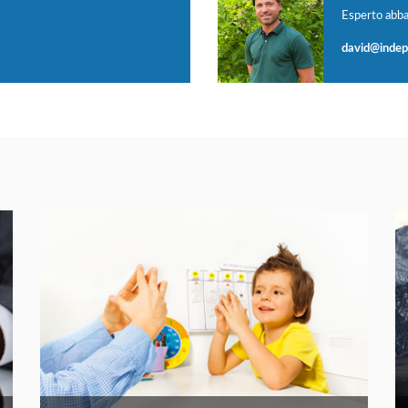
Esperto abba
david@indep