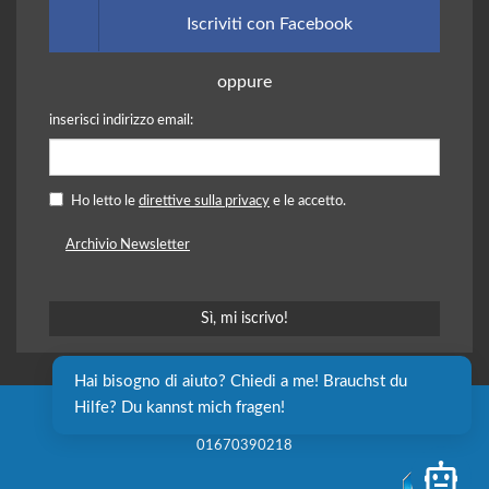
Iscriviti con Facebook
oppure
inserisci indirizzo email:
Ho letto le
direttive sulla privacy
e le accetto.
Archivio Newsletter
Hai bisogno di aiuto? Chiedi a me! Brauchst du 
Hilfe? Du kannst mich fragen!
Cooperativa sociale independent L. onlus - P. IVA e C.F.
01670390218
Open 