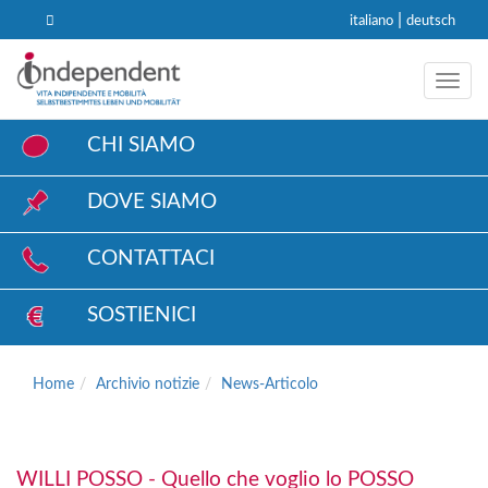
|
italiano
deutsch
Toggl
CHI SIAMO
DOVE SIAMO
CONTATTACI
SOSTIENICI
Home
Archivio notizie
News-Articolo
WILLI POSSO - Quello che voglio lo POSSO