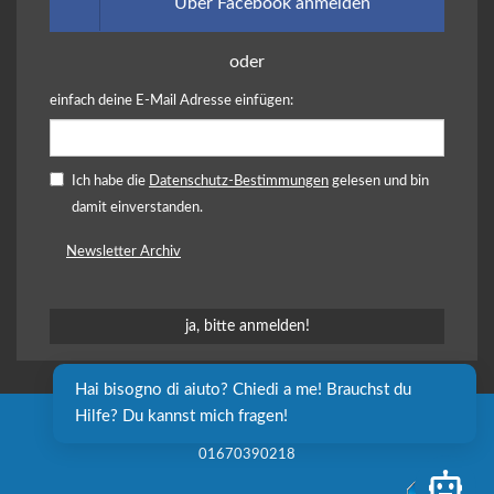
Über Facebook anmelden
oder
einfach deine E-Mail Adresse einfügen:
Ich habe die
Datenschutz-Bestimmungen
gelesen und bin
damit einverstanden.
Newsletter Archiv
Hai bisogno di aiuto? Chiedi a me! Brauchst du 
Hilfe? Du kannst mich fragen!
Sozialgenossenschaft independent L. onlus - P. IVA e C.F.
01670390218