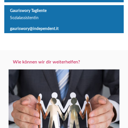
Gauriswory Tagliente
Sozialassistentin
gauriswory@independent.it
Wie können wir dir weiterhelfen?