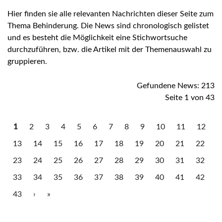
Hier finden sie alle relevanten Nachrichten dieser Seite zum
Thema Behinderung. Die News sind chronologisch gelistet
und es besteht die Möglichkeit eine Stichwortsuche
durchzuführen, bzw. die Artikel mit der Themenauswahl zu
gruppieren.
Gefundene News: 213
Seite 1 von 43
1
2
3
4
5
6
7
8
9
10
11
12
13
14
15
16
17
18
19
20
21
22
23
24
25
26
27
28
29
30
31
32
33
34
35
36
37
38
39
40
41
42
43
›
»