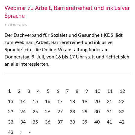
Webinar zu Arbeit, Barrierefreiheit und inklusiver
Sprache
18 JUNI 2026
Der Dachverband für Soziales und Gesundheit KDS lädt
zum Webinar „Arbeit, Barrierefreiheit und inklusive
Sprache“ ein. Die Online-Veranstaltung findet am
Donnerstag, 9. Juli, von 16 bis 17 Uhr statt und richtet sich
an alle Interessierten.
1
2
3
4
5
6
7
8
9
10
11
12
13
14
15
16
17
18
19
20
21
22
23
24
25
26
27
28
29
30
31
32
33
34
35
36
37
38
39
40
41
42
43
›
»