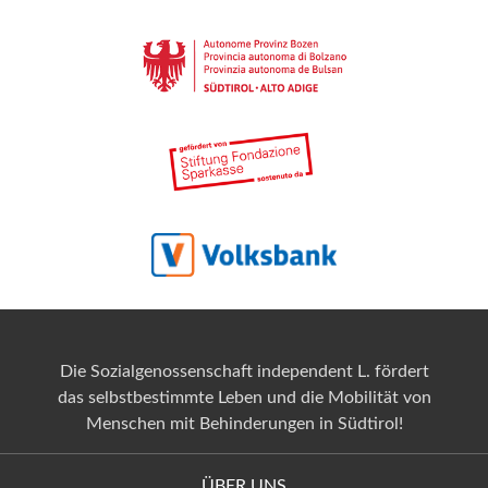
Die Sozialgenossenschaft independent L. fördert
das selbstbestimmte Leben und die Mobilität von
Menschen mit Behinderungen in Südtirol!
ÜBER UNS