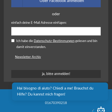
Über Facebook anmelden
oder
einfach deine E-Mail Adresse einfügen:
Ich habe die
Datenschutz-Bestimmungen
gelesen und bin
damit einverstanden.
Newsletter Archiv
Hai bisogno di aiuto? Chiedi a me! Brauchst du 
Hilfe? Du kannst mich fragen!
Sozialgenossenschaft independent L. onlus - P. IVA e C.F.
01670390218