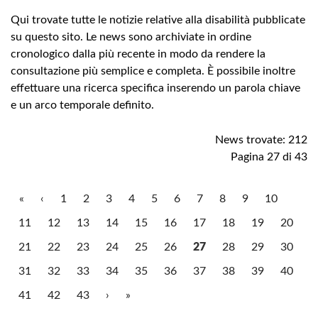
Qui trovate tutte le notizie relative alla disabilità pubblicate
su questo sito. Le news sono archiviate in ordine
cronologico dalla più recente in modo da rendere la
consultazione più semplice e completa. È possibile inoltre
effettuare una ricerca specifica inserendo un parola chiave
e un arco temporale definito.
News trovate: 212
Pagina 27 di 43
«
‹
1
2
3
4
5
6
7
8
9
10
11
12
13
14
15
16
17
18
19
20
21
22
23
24
25
26
27
28
29
30
31
32
33
34
35
36
37
38
39
40
41
42
43
›
»