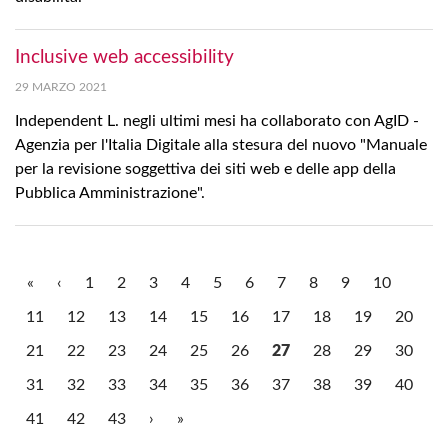
Inclusive web accessibility
29 MARZO 2021
Independent L. negli ultimi mesi ha collaborato con AgID -
Agenzia per l'Italia Digitale alla stesura del nuovo "Manuale
per la revisione soggettiva dei siti web e delle app della
Pubblica Amministrazione".
«
‹
1
2
3
4
5
6
7
8
9
10
11
12
13
14
15
16
17
18
19
20
21
22
23
24
25
26
27
28
29
30
31
32
33
34
35
36
37
38
39
40
41
42
43
›
»