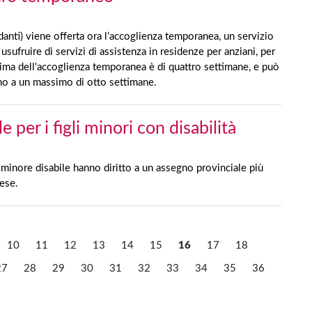
badanti) viene offerta ora l’accoglienza temporanea, un servizio
sufruire di servizi di assistenza in residenze per anziani, per
ima dell'accoglienza temporanea è di quattro settimane, e può
fino a un massimo di otto settimane.
per i figli minori con disabilità
 minore disabile hanno diritto a un assegno provinciale più
mese.
10
11
12
13
14
15
16
17
18
27
28
29
30
31
32
33
34
35
36