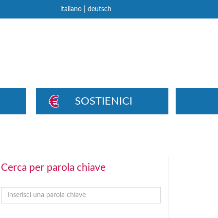
|
italiano
deutsch
SOSTIENICI
Cerca per parola chiave