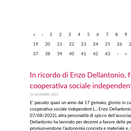
«
‹
1
2
3
4
5
6
7
8
9
19
20
21
22
23
24
25
26
37
38
39
40
41
42
43
›
»
In ricordo di Enzo Dellantonio, 
cooperativa sociale independent
16 DICEMBRE 2023
E’ passato quasi un anno dal 17 gennaio, giorno in cui 
cooperativa sociale independent L., Enzo Dellantonio
07/08/2022), altra personalità di spicco dell’associ
Dellantonio ha lavorato per decenni a favore delle per
promuovendone l’autonomia concreta e materiale e, sop