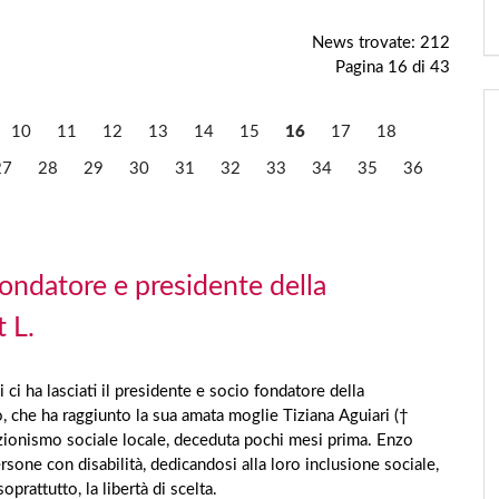
News trovate: 212
Pagina 16 di 43
10
11
12
13
14
15
16
17
18
27
28
29
30
31
32
33
34
35
36
fondatore e presidente della
 L.
ci ha lasciati il presidente e socio fondatore della
, che ha raggiunto la sua amata moglie Tiziana Aguiari (†
azionismo sociale locale, deceduta pochi mesi prima. Enzo
sone con disabilità, dedicandosi alla loro inclusione sociale,
rattutto, la libertà di scelta.