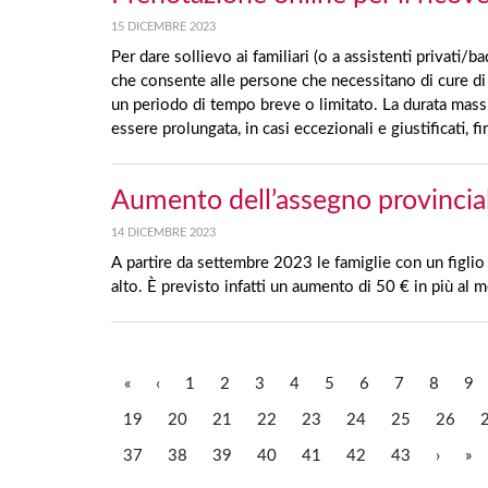
15 DICEMBRE 2023
Per dare sollievo ai familiari (o a assistenti privati/
che consente alle persone che necessitano di cure di u
un periodo di tempo breve o limitato. La durata mass
essere prolungata, in casi eccezionali e giustificati, 
Aumento dell’assegno provinciale 
14 DICEMBRE 2023
A partire da settembre 2023 le famiglie con un figlio
alto. È previsto infatti un aumento di 50 € in più al 
«
‹
1
2
3
4
5
6
7
8
9
19
20
21
22
23
24
25
26
37
38
39
40
41
42
43
›
»