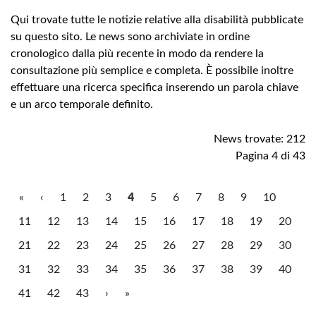
Qui trovate tutte le notizie relative alla disabilità pubblicate
su questo sito. Le news sono archiviate in ordine
cronologico dalla più recente in modo da rendere la
consultazione più semplice e completa. È possibile inoltre
effettuare una ricerca specifica inserendo un parola chiave
e un arco temporale definito.
News trovate: 212
Pagina 4 di 43
«
‹
1
2
3
4
5
6
7
8
9
10
11
12
13
14
15
16
17
18
19
20
21
22
23
24
25
26
27
28
29
30
31
32
33
34
35
36
37
38
39
40
41
42
43
›
»