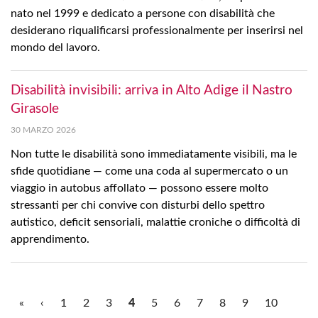
nato nel 1999 e dedicato a persone con disabilità che
desiderano riqualificarsi professionalmente per inserirsi nel
mondo del lavoro.
Disabilità invisibili: arriva in Alto Adige il Nastro
Girasole
30 MARZO 2026
Non tutte le disabilità sono immediatamente visibili, ma le
sfide quotidiane — come una coda al supermercato o un
viaggio in autobus affollato — possono essere molto
stressanti per chi convive con disturbi dello spettro
autistico, deficit sensoriali, malattie croniche o difficoltà di
apprendimento.
«
‹
1
2
3
4
5
6
7
8
9
10