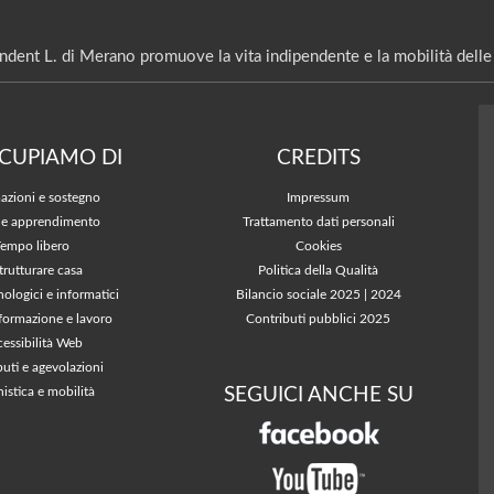
ndent L. di Merano promuove la vita indipendente e la mobilità delle 
CCUPIAMO DI
CREDITS
azioni e sostegno
Impressum
 e apprendimento
Trattamento dati personali
Tempo libero
Cookies
trutturare casa
Politica della Qualità
nologici e informatici
Bilancio sociale 2025
|
2024
 formazione e lavoro
Contributi pubblici 2025
essibilità Web
buti e agevolazioni
SEGUICI ANCHE SU
istica e mobilità