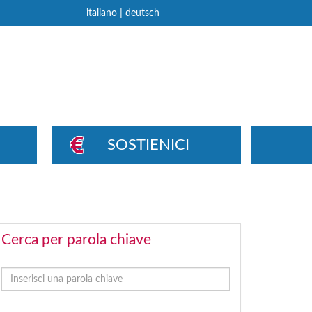
|
italiano
deutsch
SOSTIENICI
Cerca per parola chiave