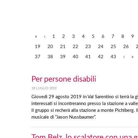
«
‹
1
2
3
4
5
6
7
8
9
19
20
21
22
23
24
25
26
37
38
39
40
41
42
43
›
»
Per persone disabili
18 LUGLIO 2019
Giovedì 29 agosto 2019 in Val Sarentino si terrà la gio
interessati si incontreranno presso la stazione a vall
il gruppo si recherà alla stazione a monte Pichlberg.
musicale di “Jason Nussbaumer”.
Tom Belz, lo scalatore con una 