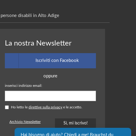
persone disabili in Alto Adige
La nostra Newsletter
Iscriviti con Facebook
oppure
inserisci indirizzo email:
Ho letto le
direttive sulla privacy
e le accetto.
Archivio Newsletter
Hai bisogno di aiuto? Chiedi a me! Brauchst du 