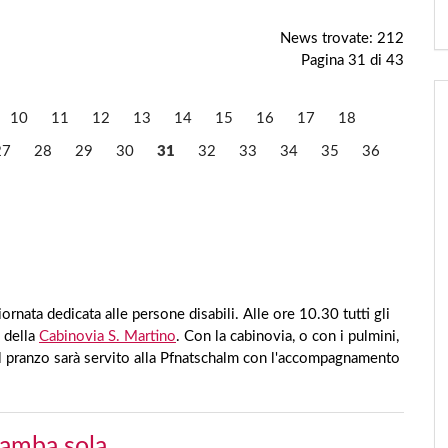
News trovate: 212
Pagina 31 di 43
10
11
12
13
14
15
16
17
18
27
28
29
30
31
32
33
34
35
36
rnata dedicata alle persone disabili. Alle ore 10.30 tutti gli
e della
Cabinovia S. Martino
. Con la cabinovia, o con i pulmini,
 Il pranzo sarà servito alla Pfnatschalm con l'accompagnamento
gamba sola