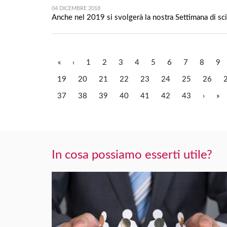
04 DICEMBRE 2018
Anche nel 2019 si svolgerà la nostra Settimana di sci
«
‹
1
2
3
4
5
6
7
8
9
19
20
21
22
23
24
25
26
37
38
39
40
41
42
43
›
»
In cosa possiamo esserti utile?