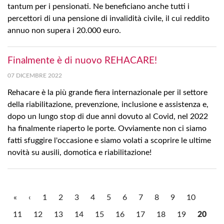
tantum per i pensionati. Ne beneficiano anche tutti i
percettori di una pensione di invalidità civile, il cui reddito
annuo non supera i 20.000 euro.
Finalmente è di nuovo REHACARE!
07 DICEMBRE 2022
Rehacare è la più grande fiera internazionale per il settore
della riabilitazione, prevenzione, inclusione e assistenza e,
dopo un lungo stop di due anni dovuto al Covid, nel 2022
ha finalmente riaperto le porte. Ovviamente non ci siamo
fatti sfuggire l'occasione e siamo volati a scoprire le ultime
novità su ausili, domotica e riabilitazione!
«
‹
1
2
3
4
5
6
7
8
9
10
11
12
13
14
15
16
17
18
19
20