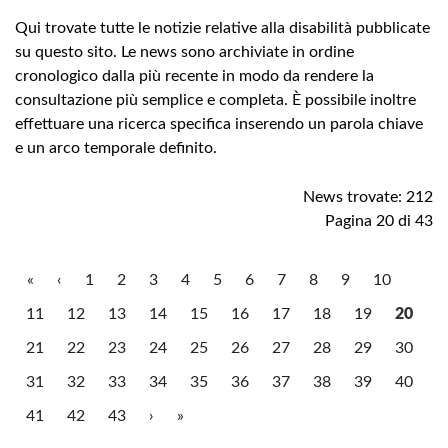
Qui trovate tutte le notizie relative alla disabilità pubblicate
su questo sito. Le news sono archiviate in ordine
cronologico dalla più recente in modo da rendere la
consultazione più semplice e completa. È possibile inoltre
effettuare una ricerca specifica inserendo un parola chiave
e un arco temporale definito.
News trovate: 212
Pagina 20 di 43
«
‹
1
2
3
4
5
6
7
8
9
10
11
12
13
14
15
16
17
18
19
20
21
22
23
24
25
26
27
28
29
30
31
32
33
34
35
36
37
38
39
40
41
42
43
›
»