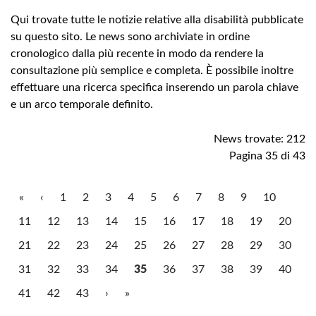
Qui trovate tutte le notizie relative alla disabilità pubblicate
su questo sito. Le news sono archiviate in ordine
cronologico dalla più recente in modo da rendere la
consultazione più semplice e completa. È possibile inoltre
effettuare una ricerca specifica inserendo un parola chiave
e un arco temporale definito.
News trovate: 212
Pagina 35 di 43
«
‹
1
2
3
4
5
6
7
8
9
10
11
12
13
14
15
16
17
18
19
20
21
22
23
24
25
26
27
28
29
30
31
32
33
34
35
36
37
38
39
40
41
42
43
›
»