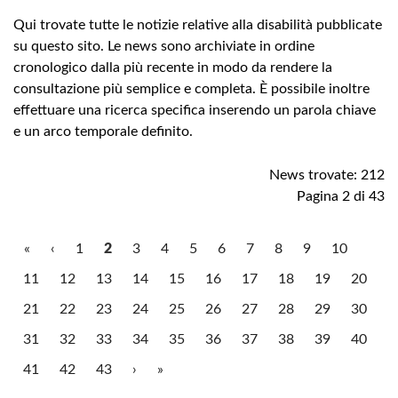
Qui trovate tutte le notizie relative alla disabilità pubblicate
su questo sito. Le news sono archiviate in ordine
cronologico dalla più recente in modo da rendere la
consultazione più semplice e completa. È possibile inoltre
effettuare una ricerca specifica inserendo un parola chiave
e un arco temporale definito.
News trovate: 212
Pagina 2 di 43
«
‹
1
2
3
4
5
6
7
8
9
10
11
12
13
14
15
16
17
18
19
20
21
22
23
24
25
26
27
28
29
30
31
32
33
34
35
36
37
38
39
40
41
42
43
›
»