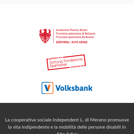
La cooperativa sociale independent L. di Merano promuove
la vita indipendente e la mobilità delle persone disabili in