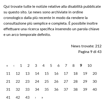
Qui trovate tutte le notizie relative alla disabilità pubblicate
su questo sito. Le news sono archiviate in ordine
cronologico dalla più recente in modo da rendere la
consultazione più semplice e completa. È possibile inoltre
effettuare una ricerca specifica inserendo un parola chiave
e un arco temporale definito.
News trovate: 212
Pagina 9 di 43
«
‹
1
2
3
4
5
6
7
8
9
10
11
12
13
14
15
16
17
18
19
20
21
22
23
24
25
26
27
28
29
30
31
32
33
34
35
36
37
38
39
40
41
42
43
›
»